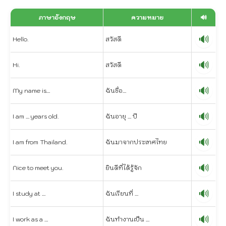
ภาษาอังกฤษ
ความหมาย
🔊
🔊
Hello.
สวัสดี
🔊
Hi.
สวัสดี
🔊
My name is…
ฉันชื่อ…
🔊
I am … years old.
ฉันอายุ … ปี
🔊
I am from Thailand.
ฉันมาจากประเทศไทย
🔊
Nice to meet you.
ยินดีที่ได้รู้จัก
🔊
I study at …
ฉันเรียนที่ …
🔊
I work as a …
ฉันทำงานเป็น …