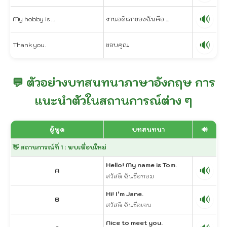
🔊
My hobby is …
งานอดิเรกของฉันคือ …
🔊
Thank you.
ขอบคุณ
💬 ตัวอย่างบทสนทนาภาษาอังกฤษ การ
แนะนำตัวในสถานการณ์ต่าง ๆ
ผู้พูด
บทสนทนา
🔊
👋 สถานการณ์ที่ 1 : พบเพื่อนใหม่
Hello! My name is Tom.
🔊
A
สวัสดี ฉันชื่อทอม
Hi! I’m Jane.
🔊
B
สวัสดี ฉันชื่อเจน
Nice to meet you.