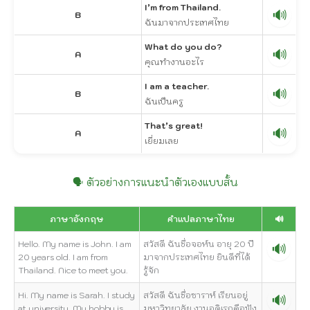
I’m from Thailand.
🔊
B
ฉันมาจากประเทศไทย
What do you do?
🔊
A
คุณทำงานอะไร
I am a teacher.
🔊
B
ฉันเป็นครู
That’s great!
🔊
A
เยี่ยมเลย
🗣️ ตัวอย่างการแนะนำตัวเองแบบสั้น
ภาษาอังกฤษ
คำแปลภาษาไทย
🔊
Hello. My name is John. I am
สวัสดี ฉันชื่อจอห์น อายุ 20 ปี
🔊
20 years old. I am from
มาจากประเทศไทย ยินดีที่ได้
Thailand. Nice to meet you.
รู้จัก
Hi. My name is Sarah. I study
สวัสดี ฉันชื่อซาราห์ เรียนอยู่
🔊
at university. My hobby is
มหาวิทยาลัย งานอดิเรกคือฟัง