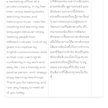
a marketing officer at a
บริษัทเอกชน เวลาว่างฉันชอบ
private company. In my free
อ่านหนังสือ ดูภาพยนตร์ และ
time, I enjoy reading books,
ฟังเพลง นอกจากนี้ยังชอบ
watching movies, and
ท่องเที่ยวและเรียนรู้ภาษาใหม่
listening to music. I also like
ๆ เพราะชอบพบปะผู้คนจาก
traveling and learning new
วัฒนธรรมที่แตกต่างกัน เป้า
languages because I enjoy
หมายของฉันคือการพัฒนา
meeting people from
ทักษะการสื่อสารภาษาอังกฤษ
different cultures. One of my
เพื่อให้สามารถใช้ภาษาอังกฤษ
goals is to improve my
ได้อย่างมั่นใจทั้งในการทำงาน
English communication skills
และชีวิตประจำวัน ฉันเป็นคน
so that I can use English
อัธยาศัยดี มองโลกในแง่บวก
confidently in my work and
และชอบเรียนรู้สิ่งใหม่ ๆ อยู่
daily life. I am a friendly and
เสมอ ขอบคุณที่รับฟัง และ
positive person, and I always
ยินดีมากที่ได้พบทุกคนในวัน
enjoy learning new things.
นี้
Thank you for listening, and
I am very happy to meet all
of you today.