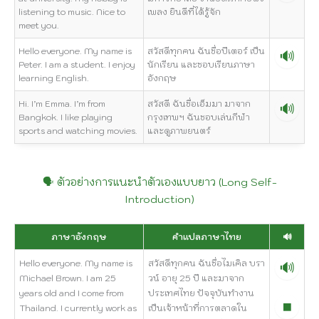
listening to music. Nice to
เพลง ยินดีที่ได้รู้จัก
meet you.
Hello everyone. My name is
สวัสดีทุกคน ฉันชื่อปีเตอร์ เป็น
🔊
Peter. I am a student. I enjoy
นักเรียน และชอบเรียนภาษา
learning English.
อังกฤษ
Hi. I’m Emma. I’m from
สวัสดี ฉันชื่อเอ็มมา มาจาก
🔊
Bangkok. I like playing
กรุงเทพฯ ฉันชอบเล่นกีฬา
sports and watching movies.
และดูภาพยนตร์
🗣️ ตัวอย่างการแนะนำตัวเองแบบยาว (Long Self-
Introduction)
ภาษาอังกฤษ
คำแปลภาษาไทย
🔊
Hello everyone. My name is
สวัสดีทุกคน ฉันชื่อไมเคิล บรา
🔊
Michael Brown. I am 25
วน์ อายุ 25 ปี และมาจาก
years old and I come from
ประเทศไทย ปัจจุบันทำงาน
⏹️
Thailand. I currently work as
เป็นเจ้าหน้าที่การตลาดใน