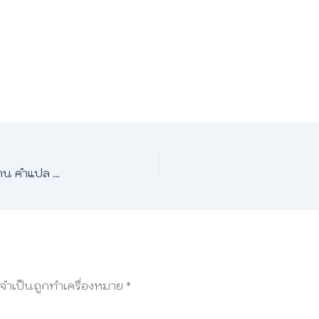
🌍 ดาวเคราะห์ ภาษาอังกฤษ | ชื่อทั้ง 8 ดวง พร้อมคำอ่าน คำแปล และเรื่องน่ารู้!
ลจำเป็นถูกทำเครื่องหมาย
*