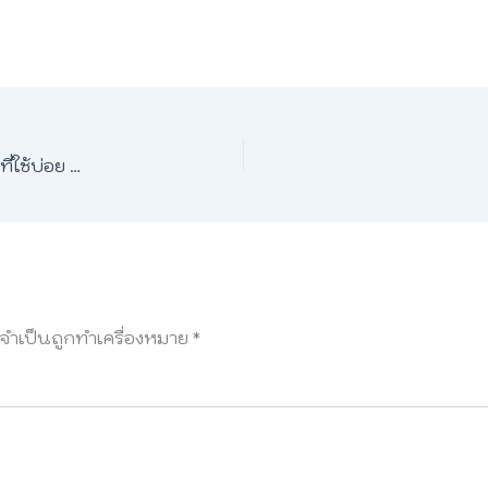
🥘 อุปกรณ์เครื่องครัว ภาษาอังกฤษ – รวมคำศัพท์เด็ดที่ใช้บ่อย พร้อมคำอ่านและตัวอย่างประโยค
ลจำเป็นถูกทำเครื่องหมาย
*