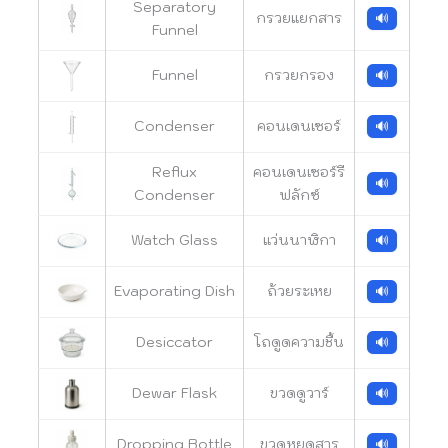
Separatory
กรวยแยกสาร
🔊
Funnel
Funnel
กรวยกรอง
🔊
Condenser
คอนเดนเซอร์
🔊
Reflux
คอนเดนเซอร์รี
🔊
Condenser
ฟลักซ์
Watch Glass
แว่นนาฬิกา
🔊
Evaporating Dish
ถ้วยระเหย
🔊
Desiccator
โถดูดความชื้น
🔊
Dewar Flask
ขวดดูวาร์
🔊
Dropping Bottle
ขวดหยดสาร
🔊