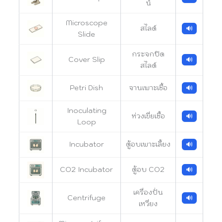
น์
Microscope
สไลด์
🔊
Slide
กระจกปิด
Cover Slip
🔊
สไลด์
Petri Dish
จานเพาะเชื้อ
🔊
Inoculating
ห่วงเขี่ยเชื้อ
🔊
Loop
Incubator
ตู้อบเพาะเลี้ยง
🔊
CO2 Incubator
ตู้อบ CO2
🔊
เครื่องปั่น
Centrifuge
🔊
เหวี่ยง