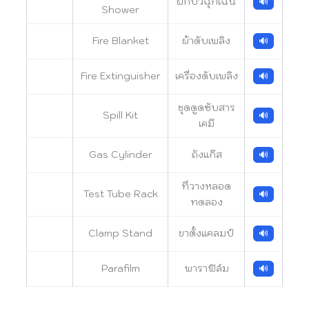
ฝักบัวฉุกเฉิน
🔊
Shower
Fire Blanket
ผ้าดับเพลิง
🔊
Fire Extinguisher
เครื่องดับเพลิง
🔊
ชุดดูดซับสาร
Spill Kit
🔊
เคมี
Gas Cylinder
ถังแก๊ส
🔊
ที่วางหลอด
Test Tube Rack
🔊
ทดลอง
Clamp Stand
ขาตั้งแคลมป์
🔊
Parafilm
พาราฟิล์ม
🔊