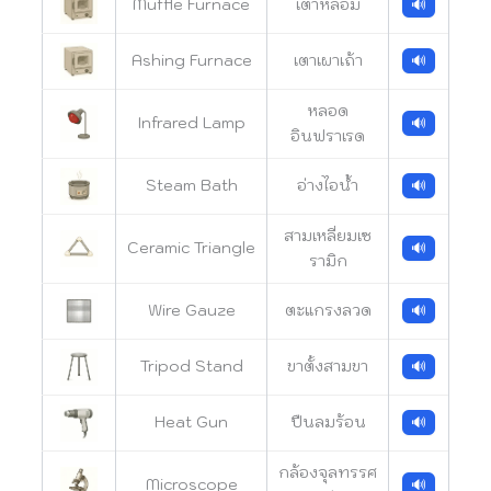
Muffle Furnace
เตาหลอม
🔊
Ashing Furnace
เตาเผาเถ้า
🔊
หลอด
Infrared Lamp
🔊
อินฟราเรด
Steam Bath
อ่างไอน้ำ
🔊
สามเหลี่ยมเซ
Ceramic Triangle
🔊
รามิก
Wire Gauze
ตะแกรงลวด
🔊
Tripod Stand
ขาตั้งสามขา
🔊
Heat Gun
ปืนลมร้อน
🔊
กล้องจุลทรรศ
Microscope
🔊