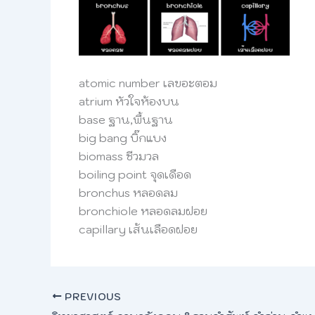
atomic number เลขอะตอม
atrium หัวใจห้องบน
base ฐาน,พื้นฐาน
big bang บิ๊กแบง
biomass ชีวมวล
boiling point จุดเดือด
bronchus หลอดลม
bronchiole หลอดลมฝอย
capillary เส้นเลือดฝอย
PREVIOUS