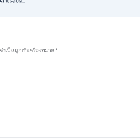
วิทยาศาสตร์ ภาษาอังกฤษ 🧪 รวมคำศัพท์ คำอ่าน คำแปล พร้อมตัวอย่าง | Eng-Panda
ลจำเป็นถูกทำเครื่องหมาย
*