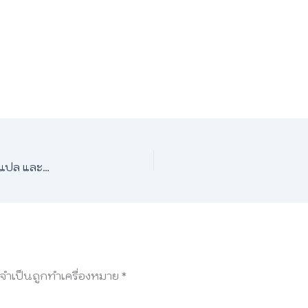
ปีนักษัตร ภาษาอังกฤษ | 12 นักษัตร พร้อมคำอ่าน คำแปล และคำศัพท์น่ารู้
ลจำเป็นถูกทำเครื่องหมาย
*