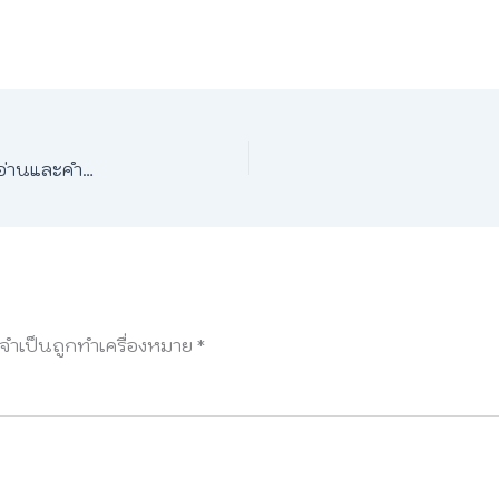
ตารางธาตุ ภาษาอังกฤษ 🧪 ชื่อธาตุทั้ง 118 ตัว พร้อมคำอ่านและคำแปล
ลจำเป็นถูกทำเครื่องหมาย
*